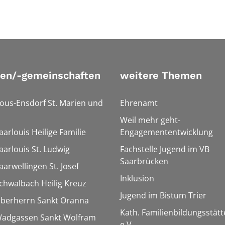
ien/-gemeinschaften
weitere Themen
Bous-Ensdorf St. Marien und
Ehrenamt
Weil mehr geht-
aarlouis Heilige Familie
Engagemententwicklung
aarlouis St. Ludwig
Fachstelle Jugend im VB
Saarbrücken
aarwellingen St. Josef
Inklusion
Schwalbach Heilig Kreuz
Jugend im Bistum Trier
Überherrn Sankt Oranna
Kath. Familienbildungsstätt
 Wadgassen Sankt Wolfram
e.V.