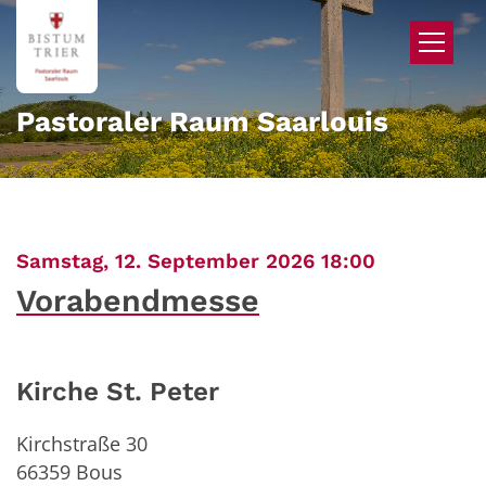
Zum Inhalt springen
Pastoraler Raum Saarlouis
:
Samstag, 12. September 2026 18:00
Vorabendmesse
Kirche St. Peter
Kirchstraße 30
66359
Bous