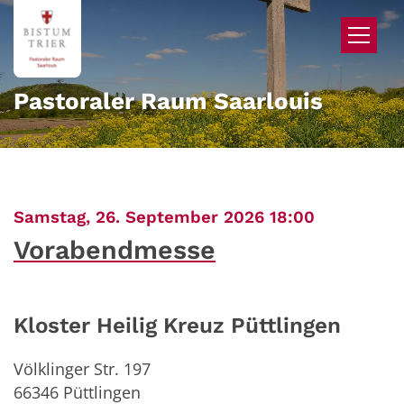
Zum Inhalt springen
Pastoraler Raum Saarlouis
:
Samstag, 26. September 2026 18:00
Vorabendmesse
Kloster Heilig Kreuz Püttlingen
Völklinger Str. 197
66346
Püttlingen