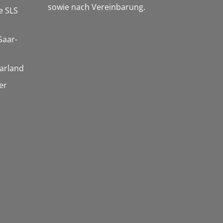
sowie nach Vereinbarung.
e SLS
Saar-
arland
er