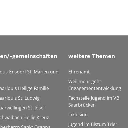
ien/-gemeinschaften
weitere Themen
Bous-Ensdorf St. Marien und
Ehrenamt
Weil mehr geht-
aarlouis Heilige Familie
Engagemententwicklung
aarlouis St. Ludwig
Fachstelle Jugend im VB
Saarbrücken
aarwellingen St. Josef
Inklusion
Schwalbach Heilig Kreuz
Jugend im Bistum Trier
Überherrn Sankt Oranna