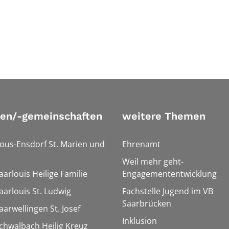
ien/-gemeinschaften
weitere Themen
Bous-Ensdorf St. Marien und
Ehrenamt
Weil mehr geht-
aarlouis Heilige Familie
Engagemententwicklung
aarlouis St. Ludwig
Fachstelle Jugend im VB
Saarbrücken
aarwellingen St. Josef
Inklusion
Schwalbach Heilig Kreuz