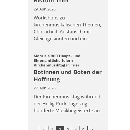
Bistum Trier
29. Apr. 2026
Workshops zu
kirchenmusikalischen Themen,
Chorarbeit, Austausch mit
Gleichgesinnten und ein ...
Mehr als 900 Haupt- und
Ehrenamtliche feiern
:
Kirchenmusiktag in Trier
Botinnen und Boten der
Hoffnung
27. Apr. 2026
Der Kirchenmusiktag während
der Heilig-Rock-Tage zog
hunderte Musikbegeisterte an.
Vorherige Seite
Nächste Seite
1
2
3
4
5