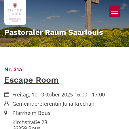
Zum Inhalt springen
Pastoraler Raum Saarlouis
:
Nr. 31a
Escape Room
Datum:
Freitag, 10. Oktober 2025 16:00 - 17:00
Von:
Gemeindereferentin Julia Krechan
Ort:
Pfarrheim Bous
Kirchstraße 28
66359
Bous