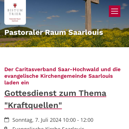
Zum Inhalt springen
Pastoraler Raum Saarlouis
Der Caritasverband Saar-Hochwald und die
evangelische Kirchengemeinde Saarlouis
:
laden ein
Gottesdienst zum Thema
"Kraftquellen"
Datum:
Sonntag, 7. Juli 2024 10:00 - 12:00
Ort: