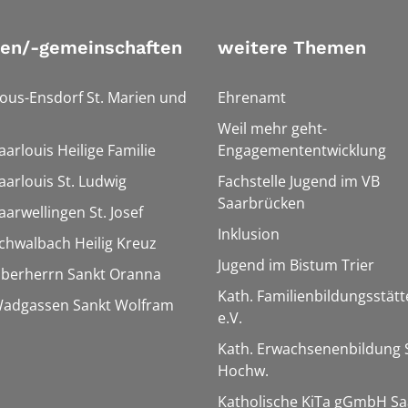
ien/-gemeinschaften
weitere Themen
Bous-Ensdorf St. Marien und
Ehrenamt
Weil mehr geht-
aarlouis Heilige Familie
Engagemententwicklung
aarlouis St. Ludwig
Fachstelle Jugend im VB
Saarbrücken
aarwellingen St. Josef
Inklusion
Schwalbach Heilig Kreuz
Jugend im Bistum Trier
Überherrn Sankt Oranna
Kath. Familienbildungsstätt
 Wadgassen Sankt Wolfram
e.V.
Kath. Erwachsenenbildung 
Hochw.
Katholische KiTa gGmbH Sa