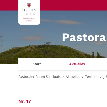
Zum Inhalt springen
Pastora
Start
Aktuelles
Pastoraler Raum Saarlouis
Aktuelles
Termine
JU
:
Nr. 17