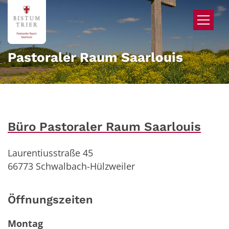
Zum Inhalt springen
Pastoraler Raum Saarlouis
Büro Pastoraler Raum Saarlouis
Laurentiusstraße 45
66773
Schwalbach-Hülzweiler
Öffnungszeiten
Montag